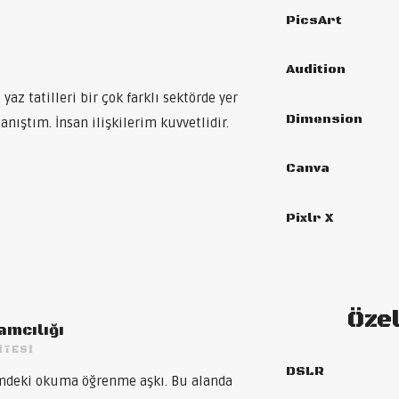
PicsArt
Audition
 yaz tatilleri bir çok farklı sektörde yer
Dimension
anıştım. İnsan ilişkilerim kuvvetlidir.
Canva
Pixlr X
Öze
amcılığı
ITESI
DSLR
imdeki okuma öğrenme aşkı. Bu alanda