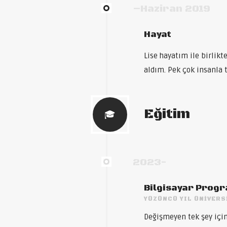
–Haziran 2019
Hayat
Lise hayatım ile birlikte
aldım. Pek çok insanla t
Eğitim
2023-
Bilgisayar Progr
YÜZÜNCÜ YIL ÜNIVERS
Değişmeyen tek şey iç