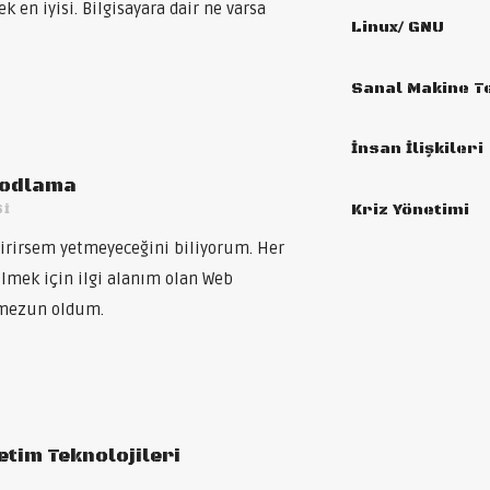
 en iyisi. Bilgisayara dair ne varsa
Linux/ GNU
Sanal Makine Te
İnsan İlişkileri
Kodlama
Kriz Yönetimi
SI
tirirsem yetmeyeceğini biliyorum. Her
lmek için ilgi alanım olan Web
mezun oldum.
etim Teknolojileri