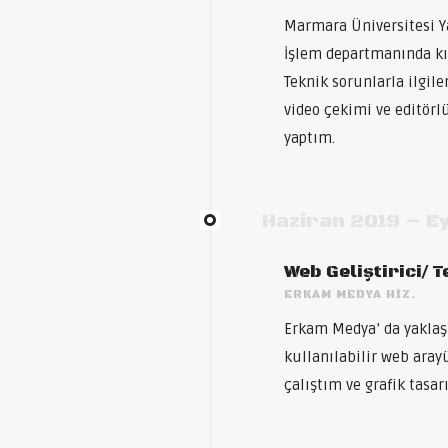
Marmara Üniversitesi Y
İşlem departmanında kı
Teknik sorunlarla ilgi
video çekimi ve editörl
yaptım.
Haziran 2019 – Ey
Web Geliştirici/ 
ERKAM MEDYA HIZ.
Erkam Medya’ da yaklaşı
kullanılabilir web aray
çalıştım ve grafik tasarı