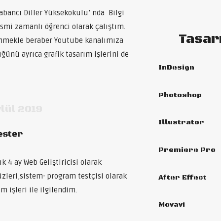
abancı Diller Yüksekokulu’ nda Bilgi
smi zamanlı öğrenci olarak çalıştım.
Tasar
lenmekle beraber Youtube kanalımıza
üğünü ayrıca grafik tasarım işlerini de
InDesign
Photoshop
lül 2019
Illustrator
Tester
Premiere Pro
k 4 ay Web Geliştiricisi olarak
üzleri,sistem- program testçisi olarak
After Effect
m işleri ile ilgilendim.
Movavi