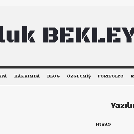
luk
luk BEKLE
KLEYEN
YFA
HAKKIMDA
BLOG
ÖZGEÇMIŞ
PORTFOLYO
Yazıl
Html5