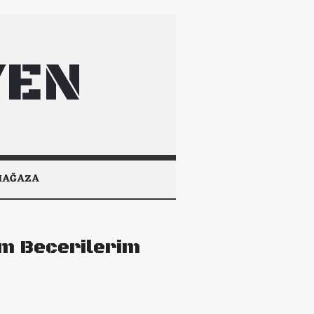
YEN
MAĞAZA
ım Becerilerim