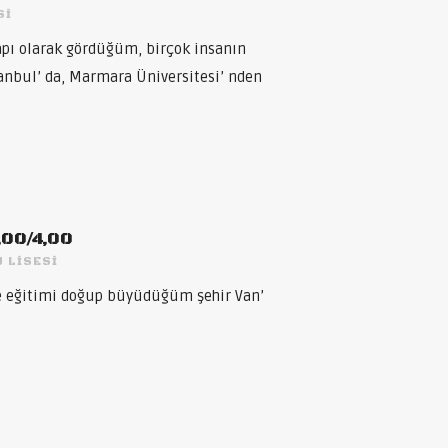
SI
apı olarak gördüğüm, birçok insanın
tanbul’ da, Marmara Üniversitesi’ nden
3,00/4,00
 LISESI
ise eğitimi doğup büyüdüğüm şehir Van’