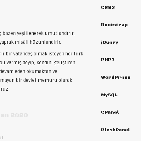
CSS3
Bootstrap
r; bazen yeşillenerek umutlandırır,
yaprak misâli hüzünlendirir.
jQuery
rlı bir vatandaş olmak isteyen her türk
PHP7
bu varmış deyip, kendini geliştiren
 devam eden okumaktan ve
WordPress
nmayan bir devlet memuru olarak
oruz
MySQL
CPanel
ran 2020
PleskPanel
SI