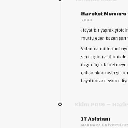
Hareket Memuru
TCDD
Hayat bir yaprak gibidi
mutlu eder, bazen sarı 
Vatanına milletine hayı
genci gibi nasibimizde 
özgün içerik üretmeye
çalışmaktan asla gocu
hayatımıza devam ediy
Ekim 2019 – Hazi
IT Asistanı
MARMARA ÜNIVERSITE