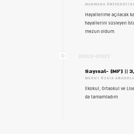
MARMARA ÜNIVERSITE
Hayallerime açılacak k
hayallerini süsleyen İs
mezun oldum.
2013-2017
Sayısal- (MF) || 
MESUT ÖZATA ANADOLU
İlkokul, Ortaokul ve L
da tamamladım