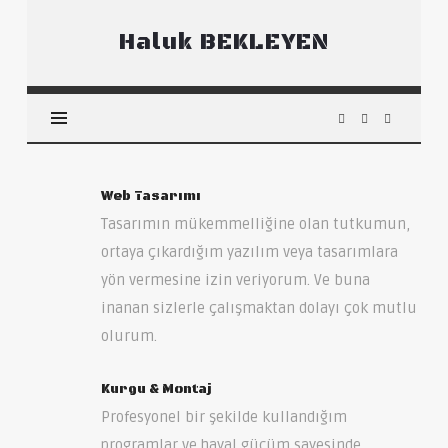
Haluk
Haluk BEKLEYEN
BEKLEYEN
Web Tasarımı
Tasarımın mükemmelliğine olan tutkumun,
ortaya çıkardığım yazılım veya tasarımlara
yön vermesine izin veriyorum. Ve buna
inanan sizlerle çalışmaktan dolayı çok mutlu
olurum.
Kurgu & Montaj
Profesyonel bir şekilde kullandığım
programlar ve hayal gücüm sayesinde