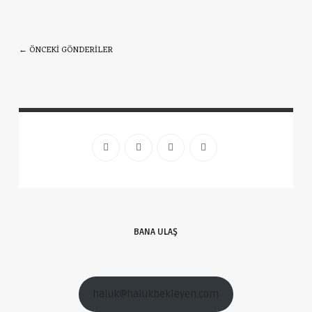
← ÖNCEKI GÖNDERILER
BANA ULAŞ
haluk@halukbekleyen.com