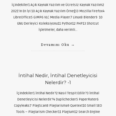
İçindekiler1 Açık Kaynak Yazılım ve Ücretsiz Kaynak Yazılım2
2021’in En İyi 10 Açık Kaynak Yazılım Örneği3 Mozilla Firefox4
LibreOffice5 GIMP6 VLC Media Player7 Linux8 Blender9 10
GNU Derleyici Koleksiyonu11 Python12 PHP13 Shotcut
İşletmeler, daha verimli…
Devamını Oku
İntihal Nedir, İntihal Denetleyicisi
Nelerdir? -1
İçindekiler1 İntihal Nedir?2 Nasıl Tespit Edilir?3 İntihal
Denetleyicisi Nelerdir?4 Duplichecker5 PaperRater6
Copyleaks7 PlagScan8 Plagiarisma9 Quetext10 Small SEO
Tools – Plagiarism Checker11 Plagium12 Search Engine