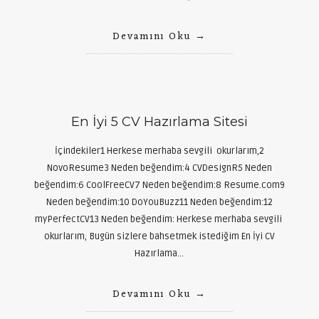
Devamını Oku
En İyi 5 CV Hazırlama Sitesi
İçindekiler1 Herkese merhaba sevgili okurlarım,2
NovoResume3 Neden beğendim:4 CVDesignR5 Neden
beğendim:6 CoolFreeCV7 Neden beğendim:8 Resume.com9
Neden beğendim:10 DoYouBuzz11 Neden beğendim:12
myPerfectCV13 Neden beğendim: Herkese merhaba sevgili
okurlarım, Bugün sizlere bahsetmek istediğim En İyi CV
Hazırlama…
Devamını Oku