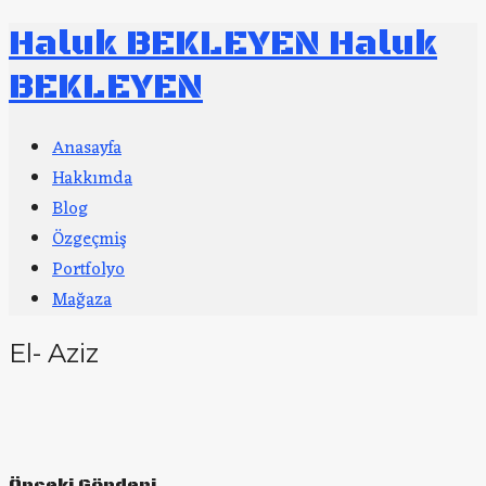
Haluk BEKLEYEN
Haluk
BEKLEYEN
Anasayfa
Hakkımda
Blog
Özgeçmiş
Portfolyo
Mağaza
El- Aziz
Önceki Gönderi