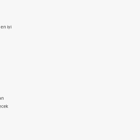
en iyi
an
ecek