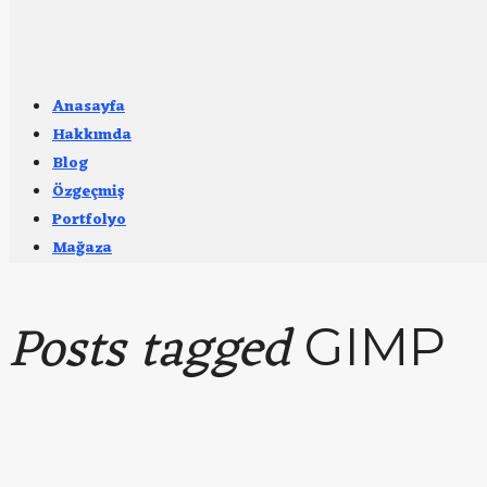
Anasayfa
Hakkımda
Blog
Özgeçmiş
Portfolyo
Mağaza
Posts tagged
GIMP